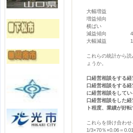
相談して
大幅増益
増益傾向
横ばい 
減益傾向 
大幅減益 
これらの統計から読
ょうか。
口経営相談をする経
口経営相談をする経
に経営相談をしてい
口経営相談をした経
ト程度、業績が好転
これらを掛け合わせ
1/3×70％×0.06＝0.0