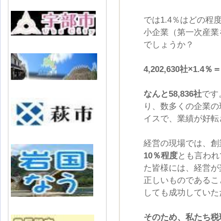
では1.4％はどの
小企業（第一次産業
でしょうか？
4,202,630社×1.4％＝
なんと58,836社
です
り、数多くの企業の
イスで、業績が好転
経営の現場では、創
10％程度
とも言われ
た皆様には、経営が
正しいものであるこ
しても成功していた
そのため、私たち税