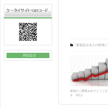
"新規設立法人の皆様に
RSS2.0
新規のご開業おめでとうござ
す NO,2