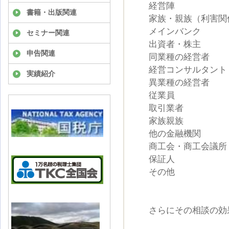
経営陣 
書籍・出版関連
家族・親族（利害関
メインバンク
セミナー関連
出資者・株主
申告関連
同業種の経営
経営コンサルタ
実績紹介
異業種の経営
従業員 
取引業者
家族親族
他の金融機
商工会・商工会
保証人 
その他 
さらにその相談の効