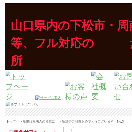
山口県内の下松市・周
等、フル対応の た
所
下松市の40代税理士が、頑張る事業主を応援します！TEL:
トップ
>
新規設立法人の皆様に
> 新規のご開業おめでとうございます No,3