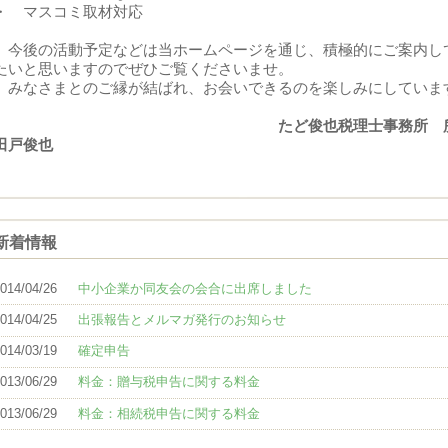
・ マスコミ取材対応
今後の活動予定などは当ホームページを通じ、積極的にご案内し
たいと思いますのでぜひご覧くださいませ。
みなさまとのご縁が結ばれ、お会いできるのを楽しみにしていま
たど俊也税理士事務所 
田戸俊也
新着情報
014/04/26
中小企業か同友会の会合に出席しました
014/04/25
出張報告とメルマガ発行のお知らせ
014/03/19
確定申告
013/06/29
料金：贈与税申告に関する料金
013/06/29
料金：相続税申告に関する料金