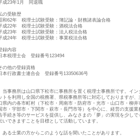
平成23年1月 同退職
私の受験歴
昭和62年 税理士試験受験：簿記論・財務諸表論合格
平成22年 税理士試験受験：酒税法合格
平成23年 税理士試験受験：法人税法合格
平成24年 税理士試験受験：事業税法合格
登録内容
日本税理士会 登録番号123494
その他の登録資格
日本行政書士連合会 登録番号13350636号
当事務所は山口県下松市に事務所を置く税理士事務所です。イン
ットを利用し全国の税務署、県税事務所等に対応しておりますが、
口県内の各市町村（下松市・周南市・防府市・光市・山口市・柳井
国市・宇部市・下関市・萩市・長門市等）を中心に、経営の支援業
告手続き等のサービスを提供し、みなさまの「夢」の実現を少しで
伝いできますことを目標として活動しています。
ある士業の方からこのような話を聞いたことがあります。