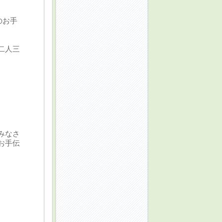
のお手
二人三
。
みなさ
お手伝