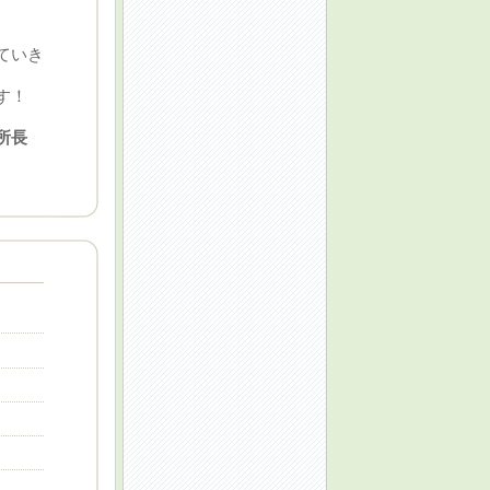
ていき
す！
所長