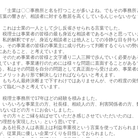
「士業は〇〇事務所と名を打つことが多いよね。でもその事務所
言葉の響きが、相談者に対する敷居を高くしているんじゃないかな
これは士業の一人として少し反省させられる言葉でした。
税理士は事業者の皆様の最も身近な相談者であるべきと思ってい
私的解釈ですが、身近な相談者とは他人としての冷静な目を持ち
ら、その事業者の皆様の事業主に成り代わって判断するぐらいの勢
にあたること、と考えています。
そのため事業者の皆様と文字通り二人三脚で歩んでいく必要があ
えています。事業遂行のためには様々な問題に直面することがある
う。私はその問題を自分の問題として真正面から受け止め、事業者
にメリットあり形で解決しなければならないと考えます。
もちろん最終決断まで下すわけではありませんが、その程度の覚
って臨むべきと考えています。
税理士事務所で17年ほどの経験を積みました。
いろいろな事業主の方、社長様、相続人の方、利害関係者の方、
れないほどの方々にお会いしました。
その方々とご縁を結ばせていただき感じさせていただいたのは、
の理想を実現したい」という思いです。
ある社長さんは表面上は利益率重視という言葉を使っておられま
が、従業員に優しい企業づくりを目指しておられました。