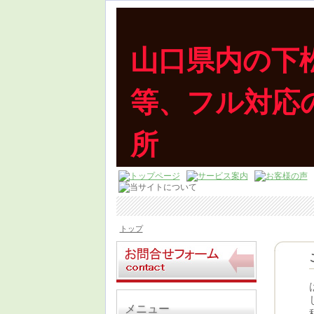
山口県内の下
等、フル対
所
下松市の40代税理士が、頑張る事業主
トップ
メニュー