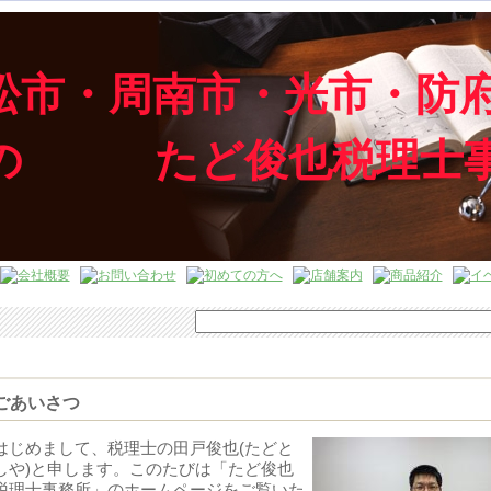
松市・周南市・光市・防
応の たど俊也税理士
を応援します！TEL:0833-48-9876（08:00～18
ごあいさつ
はじめまして、税理士の田戸俊也(たどと
しや)と申します。このたびは「たど俊也
税理士事務所」のホームページをご覧いた