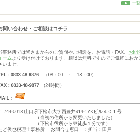
一
お問い合わせ・ご相談はコチラ
当事務所では皆さまからのご質問やご相談を、お電話・FAX、
お問
ォーム
より受け付けております。相談は無料ですのでご気軽におか
さいませ。
TEL : 0833-48-9876
（08：00 ～ 18：00）
AX : 0833-48-9877
(24時間）
MAIL：
〒 744-0018 山口県下松市大字西豊井914-1YKビル４０１号
（当初の住所から変更いたしました）
（下松市役所から東徒歩１分です）
たど俊也税理士事務所 お問合せ窓口 ：担当：田戸