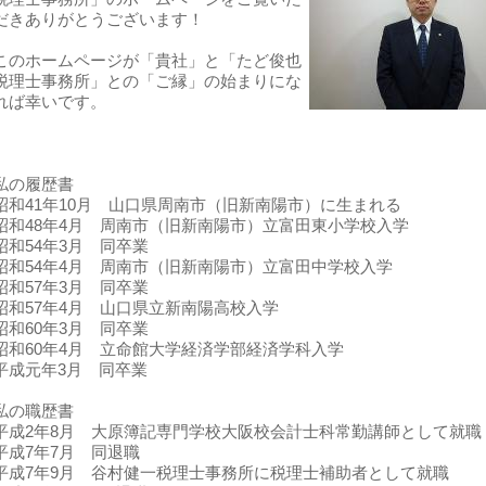
だきありがとうございます！
このホームページが「貴社」と「たど俊也
税理士事務所」との「ご縁」の始まりにな
れば幸いです。
私の履歴書
昭和41年10月 山口県周南市（旧新南陽市）に生まれる
昭和48年4月 周南市（旧新南陽市）立富田東小学校入学
昭和54年3月 同卒業
昭和54年4月 周南市（旧新南陽市）立富田中学校入学
昭和57年3月 同卒業
昭和57年4月 山口県立新南陽高校入学
昭和60年3月 同卒業
昭和60年4月 立命館大学経済学部経済学科入学
平成元年3月 同卒業
私の職歴書
平成2年8月 大原簿記専門学校大阪校会計士科常勤講師として就職
平成7年7月 同退職
平成7年9月 谷村健一税理士事務所に税理士補助者として就職