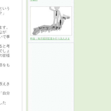
という
？」
ます。
なが
いで事
料金：毎月巡回監査を行う法人さま
ると考
でしょ
の皆様
悟をも
数えき
「自分
した