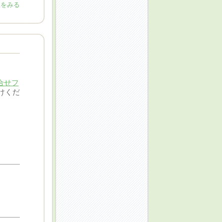
覧をみる
合せフ
けくだ