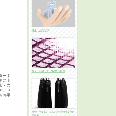
料金：給与計算
料金：経理代行に関する料金
ターネ
主に山
市・岩
務、申
もお手
料金：年1回、決算のみ関与の場合の
手数料