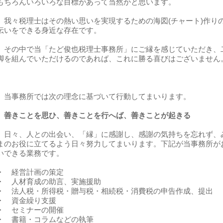
もちろんいろいろな目標があって当然かと思います。
我々税理士はその熱い思いを実現するための海図(チャート)作り
伝いをできる身近な存在です。
その中で当「たど俊也税理士事務所」にご縁を感じていただき、
脚を組んでいただけるのであれば、これに勝る喜びはございません
当事務所では次の理念に基づいて行動してまいります。
善きことを思ひ、善きことを行へば、善きことが起きる
日々、人との出会い、「縁」に感謝し、感謝の気持ちを忘れず、
まのお役に立てるよう日々努力してまいります。下記が当事務所が
いできる業務です。
・ 経営計画の策定
・ 人材育成の助言、実施援助
・ 法人税・所得税・贈与税・相続税・消費税の申告作成、提出
・ 資金繰り支援
・ セミナーの開催
・ 書籍・コラムなどの執筆