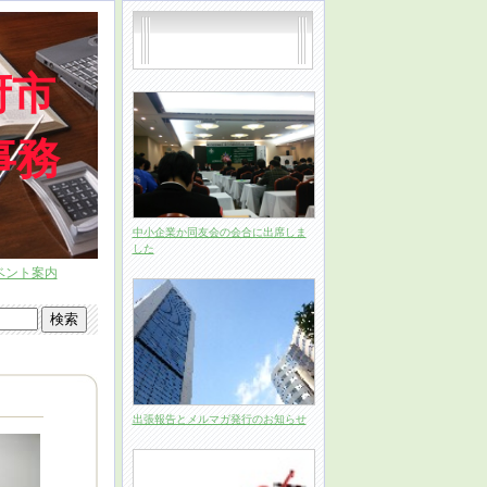
府市
事務
中小企業か同友会の会合に出席しま
した
:00）
出張報告とメルマガ発行のお知らせ